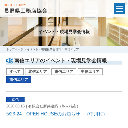
t
o
g
g
l
イベント・現場見学会情報
e
n
a
v
i
トップページ
イベント・現場見学会情報
南信エリア
g
a
南信エリアのイベント・現場見学会情報
t
i
o
すべて
北信エリア
東信エリア
中信エリア
n
南信エリア
2026.05.18｜有限会社新井建築（駒ヶ根市）
5/23-24 OPEN HOUSEのお知らせ （中川村）