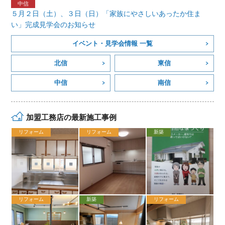
５月２日（土）、３日（日）「家族にやさしいあったか住ま
い」完成見学会のお知らせ
イベント・見学会情報 一覧
北信
東信
中信
南信
加盟工務店の最新施工事例
リフォーム
リフォーム
新築
リフォーム
新築
リフォーム