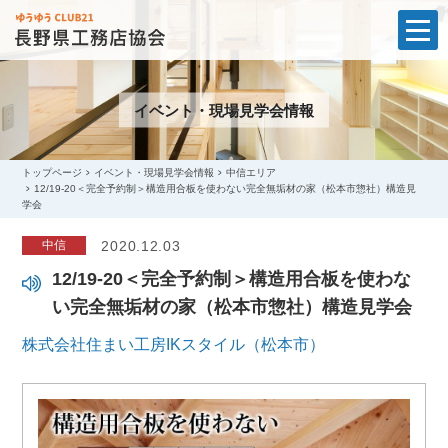
t
o
g
g
l
イベント・現場見学会情報
e
n
a
v
i
トップページ
イベント・現場見学会情報
中信エリア
g
12/19-20＜完全予約制＞構造用合板を使わない完全無垢材の家（松本市惣社）構造見
a
学会
t
i
o
中信
2020.12.03
n
12/19-20＜完全予約制＞構造用合板を使わな
い完全無垢材の家（松本市惣社）構造見学会
株式会社住まい工房IKスタイル（松本市）