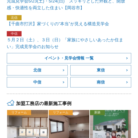
完成見学会5/23(土)・5/24(日) スッキリとした外観と、開放
感・快適性を両立した住まい【岡谷市】
【千曲市打沢】家づくりの“本当”が見える構造見学会
５月２日（土）、３日（日）「家族にやさしいあったか住ま
い」完成見学会のお知らせ
イベント・見学会情報 一覧
北信
東信
中信
南信
加盟工務店の最新施工事例
リフォーム
リフォーム
新築