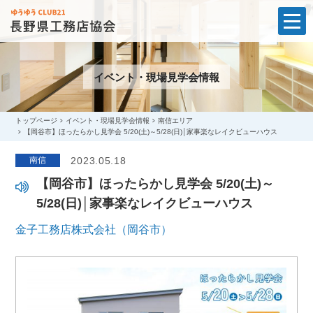
t
o
g
g
l
イベント・現場見学会情報
e
n
a
v
i
トップページ
イベント・現場見学会情報
南信エリア
g
【岡谷市】ほったらかし見学会 5/20(土)～5/28(日)│家事楽なレイクビューハウス
a
t
南信
2023.05.18
i
o
n
【岡谷市】ほったらかし見学会 5/20(土)～
5/28(日)│家事楽なレイクビューハウス
金子工務店株式会社（岡谷市）