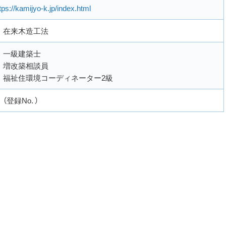
tps://kamijyo-k.jp/index.html
在来木造工法
一級建築士
増改築相談員
福祉住環境コーディネーター2級
（登録No. ）