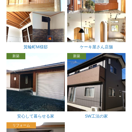
箕輪町M様邸
ケーキ屋さん店舗
新築
新築
安心して暮らせる家
SW工法の家
リフォーム