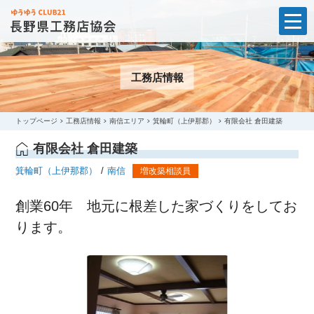
t
o
g
g
l
工務店情報
e
n
a
v
i
トップページ
工務店情報
南信エリア
箕輪町（上伊那郡）
有限会社 倉田建築
g
a
有限会社 倉田建築
t
i
箕輪町（上伊那郡）
南信
増改築相談員
o
n
創業60年 地元に根差した家づくりをしてお
ります。