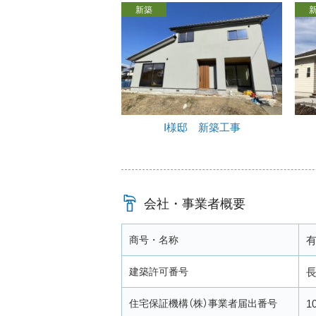
新築
I様邸 新築工事
会社・事業者概要
商号・名称
有
建築許可番号
長
住宅保証機構（株）事業者届出番号
1