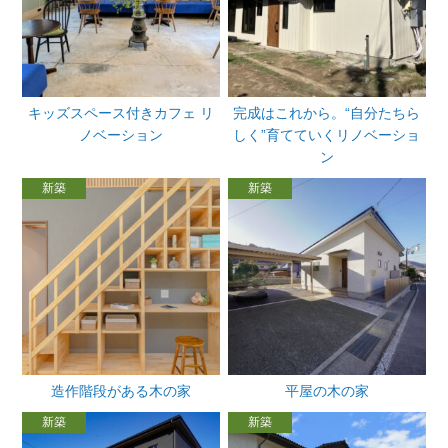
キッズスペース付きカフェ リ
完成はこれから。“自分たちら
ノベーション
しく”育てていくリノベーショ
ン
新築
新築
造作階段がある木の家
平屋の木の家
新築
新築