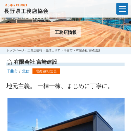
t
o
g
g
l
工務店情報
e
n
a
v
i
トップページ
工務店情報
北信エリア
千曲市
有限会社 宮崎建設
g
a
有限会社 宮崎建設
t
i
千曲市
北信
増改築相談員
o
n
地元主義。 一棟一棟、まじめに丁寧に。