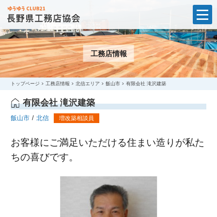
t
o
g
g
l
工務店情報
e
n
a
v
i
トップページ
工務店情報
北信エリア
飯山市
有限会社 滝沢建築
g
a
有限会社 滝沢建築
t
i
飯山市
北信
増改築相談員
o
n
お客様にご満足いただける住まい造りが私た
ちの喜びです。