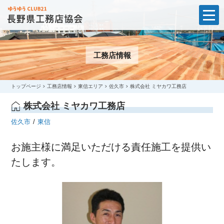
t
o
g
g
l
工務店情報
e
n
a
v
i
トップページ
工務店情報
東信エリア
佐久市
株式会社 ミヤカワ工務店
g
a
株式会社 ミヤカワ工務店
t
i
佐久市
東信
o
n
お施主様に満足いただける責任施工を提供い
たします。