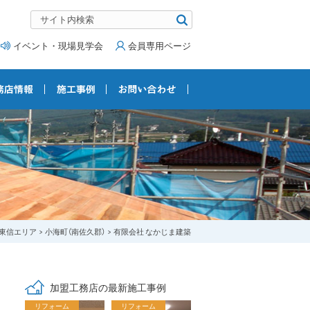
イベント・現場見学会
会員専用ページ
東信エリア
小海町（南佐久郡）
有限会社 なかじま建築
加盟工務店の最新施工事例
リフォーム
リフォーム