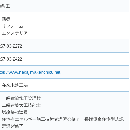
嶋 工
新築
リフォーム
エクステリア
267-93-2272
267-93-2422
tps://www.nakajimakenchiku.net
在来木造工法
二級建築施工管理技士
二級建築大工技能士
増改築相談員
住宅省エネルギー施工技術者講習会修了 長期優良住宅型式認
定講習修了