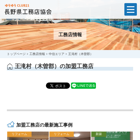
t
o
g
g
l
工務店情報
e
n
a
v
i
トップページ
工務店情報
中信エリア
王滝村（木曽郡）
g
a
王滝村（木曽郡）の加盟工務店
t
i
o
n
加盟工務店の最新施工事例
リフォーム
リフォーム
新築