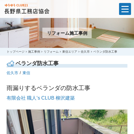
t
o
g
g
l
リフォーム施工事例
e
n
a
v
i
トップページ
施工事例
リフォーム
東信エリア
佐久市
ベランダ防水工事
g
a
ベランダ防水工事
t
i
佐久市
東信
o
n
雨漏りするベランダの防水工事
有限会社 職人’s CLUB 柳沢建築