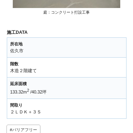
庭：コンクリート打設工事
施工DATA
所在地
佐久市
階数
木造２階建て
延床面積
2
133.32m
40.32坪
間取り
２ＬＤＫ＋３Ｓ
バリアフリー