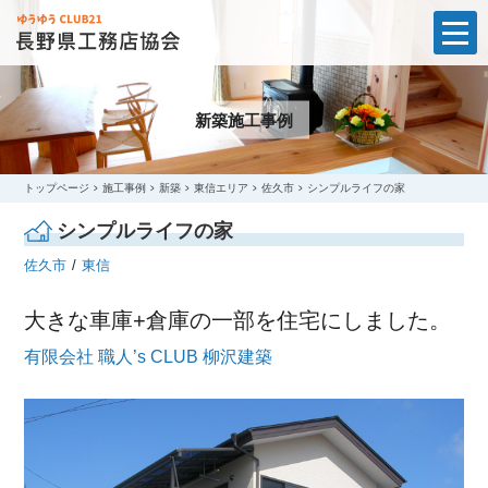
t
o
g
g
l
新築施工事例
e
n
a
v
i
トップページ
施工事例
新築
東信エリア
佐久市
シンプルライフの家
g
a
シンプルライフの家
t
i
佐久市
東信
o
n
大きな車庫+倉庫の一部を住宅にしました。
有限会社 職人’s CLUB 柳沢建築