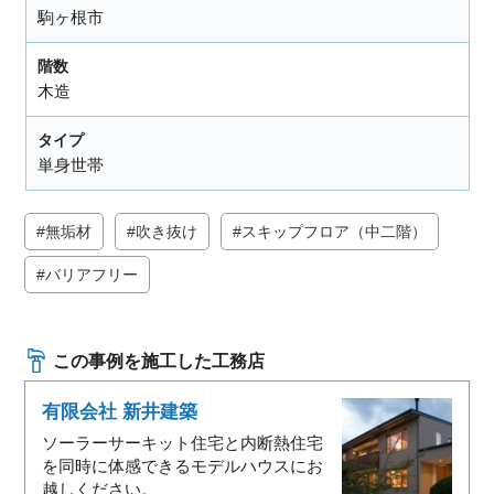
駒ヶ根市
階数
木造
タイプ
単身世帯
無垢材
吹き抜け
スキップフロア（中二階）
バリアフリー
この事例を施工した工務店
有限会社 新井建築
ソーラーサーキット住宅と内断熱住宅
を同時に体感できるモデルハウスにお
越しください。