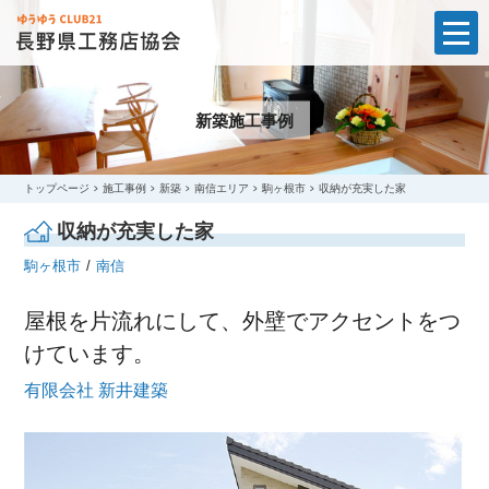
t
o
g
g
l
新築施工事例
e
n
a
v
i
トップページ
施工事例
新築
南信エリア
駒ヶ根市
収納が充実した家
g
a
収納が充実した家
t
i
駒ヶ根市
南信
o
n
屋根を片流れにして、外壁でアクセントをつ
けています。
有限会社 新井建築