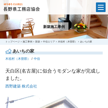
t
o
g
g
l
新築施工事例
e
n
a
v
i
トップページ
施工事例
新築
中信エリア
木祖村（木曽郡）
あいちの家
g
a
あいちの家
t
i
木祖村（木曽郡）
中信
o
n
天白区(名古屋)に似合うモダンな家が完成し
ました。
西野建築 株式会社