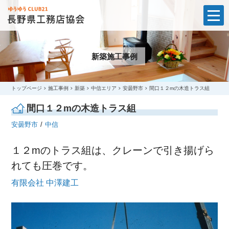
t
o
g
g
l
新築施工事例
e
n
a
v
i
トップページ
施工事例
新築
中信エリア
安曇野市
間口１２mの木造トラス組
g
a
間口１２mの木造トラス組
t
i
安曇野市
中信
o
n
１２mのトラス組は、クレーンで引き揚げら
れても圧巻です。
有限会社 中澤建工