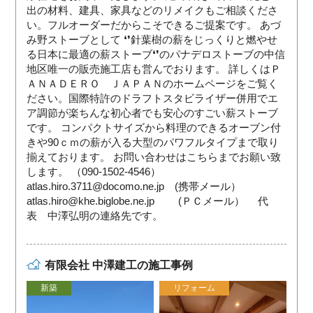
出の材料、建具、家具などのリメイクもご相談くださ
い。フルオーダーだからこそできるご提案です。 あづ
み野ストーブとして ❛❜針葉樹の薪をじっくりと燃やせ
る日本に最適の薪ストーブ❛❜のパナデロストーブの中信
地区唯一の販売施工店も営んでおります。 詳しくはＰ
ＡＮＡＤＥＲＯ ＪＡＰＡＮのホームページをご覧く
ださい。国際特許のドラフトスタビライザー併用でエ
ア調節が楽ちんな初心者でも安心のすごい薪ストーブ
です。 コンパクトサイズから料理のできるオーブン付
きや90ｃｍの薪が入る大型のパワフルタイプまで取り
揃えております。 お問い合わせはこちらまでお願い致
します。 （090-1502-4546）
atlas.hiro.3711@docomo.ne.jp (携帯メール）
atlas.hiro@khe.biglobe.ne.jp (ＰＣメール） 代
表 中澤弘明の連絡先です。
有限会社 中澤建工の施工事例
新築
リフォーム