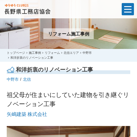
t
o
g
g
l
リフォーム施工事例
e
n
a
v
i
トップページ
施工事例
リフォーム
北信エリア
中野市
g
和洋折衷のリノベーション工事
a
t
和洋折衷のリノベーション工事
i
o
中野市
北信
n
祖父母が住まいにしていた建物を引き継ぐリ
ノベーション工事
矢嶋建築 株式会社