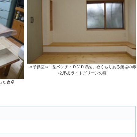
≪子供室≫Ｌ型ベンチ・ＤＶＤ収納。ぬくもりある無垢の赤
松床板 ライトグリーンの扉
った食卓