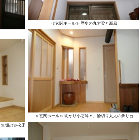
≪玄関ホール≫ 歴史の丸太梁と新風
≪玄関ホール≫ 明かり小窓等々。輪切り丸太の飾り台
る無垢の赤松床