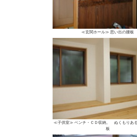
≪玄関ホール≫ 思い出の腰板
≪子供室≫ ベンチ・ＣＤ収納。 ぬくもりあ
板