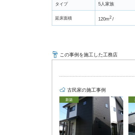
5人家族
タイプ
2
延床面積
120m
この事例を施工した工務店
古民家の施工事例
新築