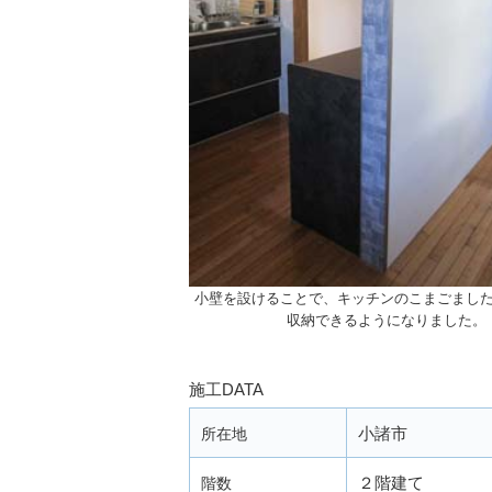
小壁を設けることで、キッチンのこまごまし
収納できるようになりました。
施工DATA
小諸市
所在地
２階建て
階数