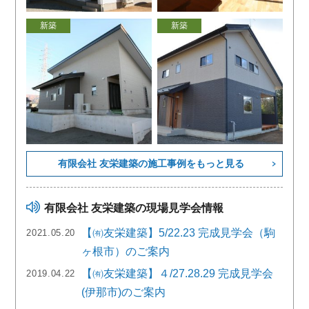
新築
新築
有限会社 友栄建築の施工事例をもっと見る
有限会社 友栄建築の現場見学会情報
【㈲友栄建築】5/22.23 完成見学会（駒
2021.05.20
ヶ根市）のご案内
【㈲友栄建築】４/27.28.29 完成見学会
2019.04.22
(伊那市)のご案内