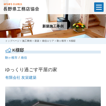
t
o
g
g
l
新築施工事例
e
n
a
v
i
トップページ
施工事例
新築
南信エリア
駒ヶ根市
K様邸
g
a
K様邸
t
i
駒ヶ根市
南信
o
n
ゆっくり過ごす平屋の家
有限会社 友栄建築