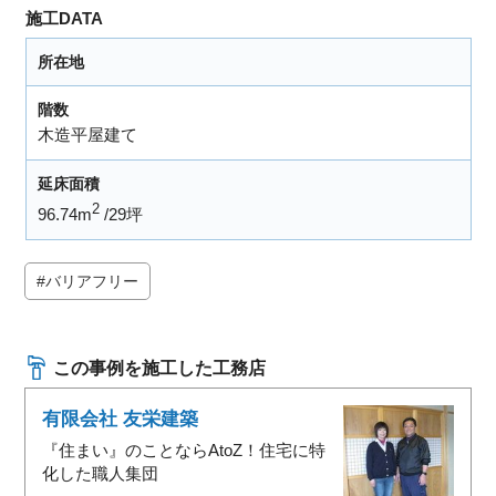
施工DATA
所在地
階数
木造平屋建て
延床面積
2
96.74m
29坪
バリアフリー
この事例を施工した工務店
有限会社 友栄建築
『住まい』のことならAtoZ！住宅に特
化した職人集団