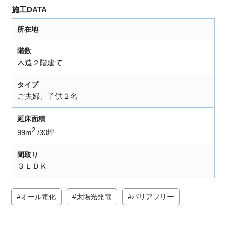
施工DATA
所在地
階数
木造２階建て
タイプ
ご夫婦、子供２名
延床面積
2
99m
30坪
間取り
３ＬＤＫ
オール電化
太陽光発電
バリアフリー