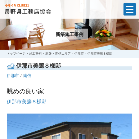
t
o
g
g
l
新築施工事例
e
n
a
v
i
トップページ
施工事例
新築
南信エリア
伊那市
伊那市美篶Ｓ様邸
g
a
伊那市美篶Ｓ様邸
t
i
伊那市
南信
o
n
眺めの良い家
伊那市美篶Ｓ様邸