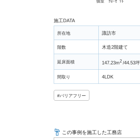
個室 ｸﾛｰｾﾞｯﾄ
施工DATA
諏訪市
所在地
木造2階建て
階数
2
延床面積
147.23m
44.53坪
4LDK
間取り
バリアフリー
この事例を施工した工務店