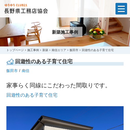
t
o
g
g
l
新築施工事例
e
n
a
v
i
トップページ
施工事例
新築
南信エリア
飯田市
回遊性のある子育て住宅
g
a
回遊性のある子育て住宅
t
i
飯田市
南信
o
n
家事らく同線にこだわった間取りです。
回遊性のある子育て住宅