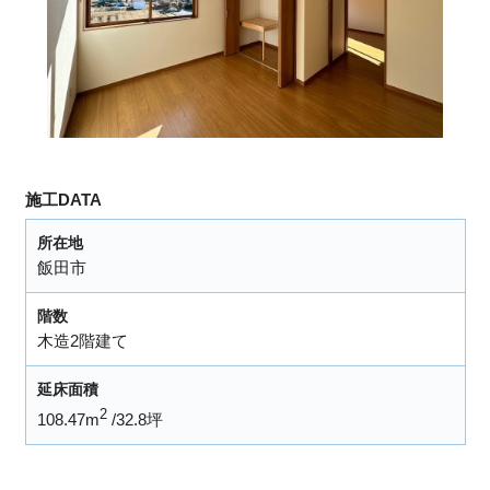
施工DATA
所在地
飯田市
階数
木造2階建て
延床面積
2
108.47m
32.8坪