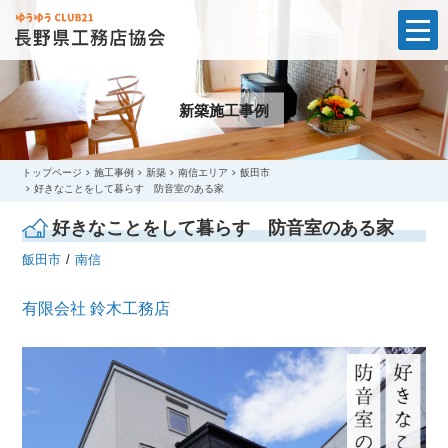
t
o
g
g
l
新築施工事例
e
n
a
v
i
トップページ
施工事例
新築
南信エリア
飯田市
g
好きなことをして暮らす 防音室のある家
a
t
好きなことをして暮らす 防音室のある家
i
o
飯田市
南信
n
有限会社 鈴木工務店