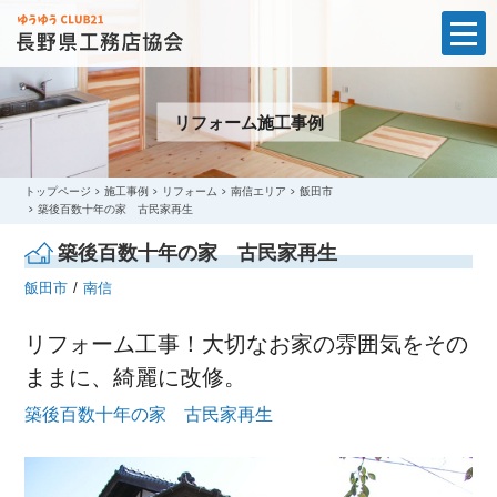
t
o
g
g
l
リフォーム施工事例
e
n
a
v
i
トップページ
施工事例
リフォーム
南信エリア
飯田市
g
築後百数十年の家 古民家再生
a
t
築後百数十年の家 古民家再生
i
o
飯田市
南信
n
リフォーム工事！大切なお家の雰囲気をその
ままに、綺麗に改修。
築後百数十年の家 古民家再生