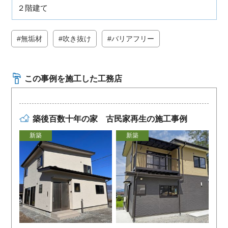
２階建て
無垢材
吹き抜け
バリアフリー
この事例を施工した工務店
築後百数十年の家 古民家再生の施工事例
新築
新築