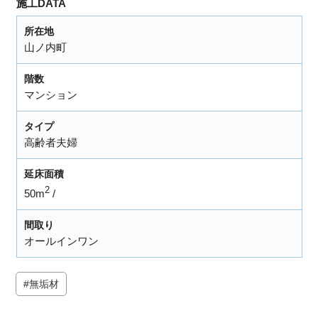
施工DATA
所在地
山ノ内町
階数
マンション
タイプ
高齢者夫婦
延床面積
2
50m
間取り
オールインワン
無垢材