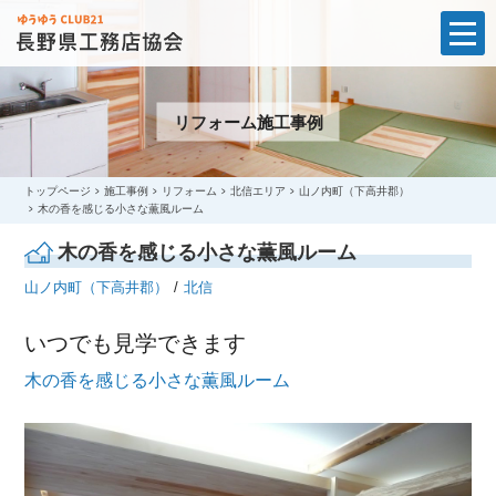
t
o
g
g
l
リフォーム施工事例
e
n
a
v
i
トップページ
施工事例
リフォーム
北信エリア
山ノ内町（下高井郡）
g
木の香を感じる小さな薫風ルーム
a
t
木の香を感じる小さな薫風ルーム
i
o
山ノ内町（下高井郡）
北信
n
いつでも見学できます
木の香を感じる小さな薫風ルーム