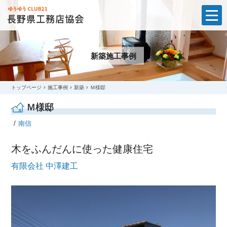
t
o
g
g
l
新築施工事例
e
n
a
v
i
トップページ
施工事例
新築
Ｍ様邸
g
a
Ｍ様邸
t
i
南信
o
n
木をふんだんに使った健康住宅
有限会社 中澤建工