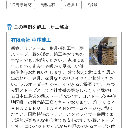
長野県建材
無垢材
珪藻土
漆喰
この事例を施工した工務店
有限会社 中澤建工
新築、リフォーム、耐震補強工事、薪
ストーブ、薪の販売、施工等おうちの
事なんでもご相談ください。 家相にま
でこだわり丈夫で冬暖かく夏涼しい健
康住宅をお約束いたします。 建て替えの際に出た思い
出の材料、建具、家具などのリメイクもご相談くださ
い。フルオーダーだからこそできるご提案です。 あづ
み野ストーブとして ❛❜針葉樹の薪をじっくりと燃やせ
る日本に最適の薪ストーブ❛❜のパナデロストーブの中信
地区唯一の販売施工店も営んでおります。 詳しくはＰ
ＡＮＡＤＥＲＯ ＪＡＰＡＮのホームページをご覧く
ださい。国際特許のドラフトスタビライザー併用でエ
ア調節が楽ちんな初心者でも安心のすごい薪ストーブ
です。 コンパクトサイズから料理のできるオーブン付