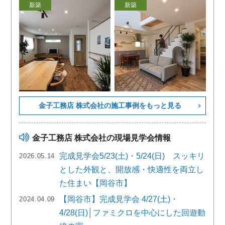
新築
新築
金子工務店 株式会社の施工事例をもっと見る
金子工務店 株式会社の現場見学会情報
完成見学会5/23(土)・5/24(日) スッキリ
2026.05.14
とした外観と、開放感・快適性を両立し
た住まい【岡谷市】
【岡谷市】完成見学会 4/27(土)・
2024.04.09
4/28(日)│ファミクロを中心にした回遊動