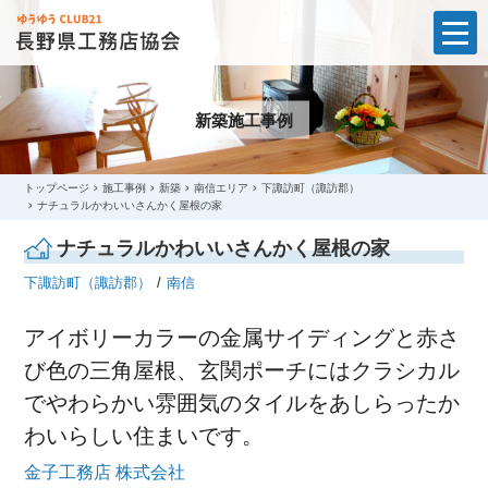
t
o
g
g
l
新築施工事例
e
n
a
v
i
トップページ
施工事例
新築
南信エリア
下諏訪町（諏訪郡）
g
ナチュラルかわいいさんかく屋根の家
a
t
ナチュラルかわいいさんかく屋根の家
i
o
下諏訪町（諏訪郡）
南信
n
アイボリーカラーの金属サイディングと赤さ
び色の三角屋根、玄関ポーチにはクラシカル
でやわらかい雰囲気のタイルをあしらったか
わいらしい住まいです。
金子工務店 株式会社